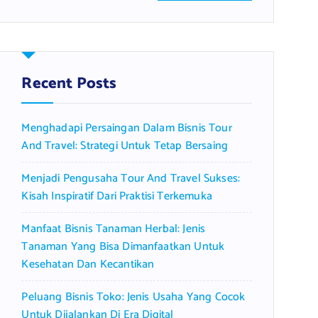
a
r
c
h
f
Recent Posts
o
r
Menghadapi Persaingan Dalam Bisnis Tour
:
And Travel: Strategi Untuk Tetap Bersaing
Menjadi Pengusaha Tour And Travel Sukses:
Kisah Inspiratif Dari Praktisi Terkemuka
Manfaat Bisnis Tanaman Herbal: Jenis
Tanaman Yang Bisa Dimanfaatkan Untuk
Kesehatan Dan Kecantikan
Peluang Bisnis Toko: Jenis Usaha Yang Cocok
Untuk Dijalankan Di Era Digital