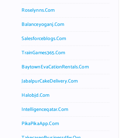
Roselynns.com
Balanceyoganj.com
Salesforceblogs.com
TrainGames365.com
BaytownEvaCationRentals.com
JabalpurCakeDelivery.com
Halobjd.com
Intelligenceqatar.com
PikaPikaApp.com
Takecareofbusinessdfw.org