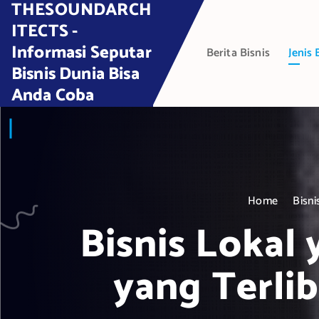
THESOUNDARCH
S
k
ITECTS -
i
Informasi Seputar
Berita Bisnis
Jenis 
p
Bisnis Dunia Bisa
t
Anda Coba
o
c
o
n
t
e
Home
Bisni
n
t
Bisnis Lokal 
yang Terli