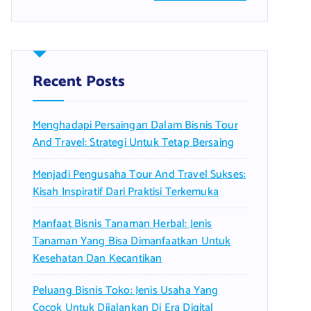
a
r
c
h
f
Recent Posts
o
r
Menghadapi Persaingan Dalam Bisnis Tour
:
And Travel: Strategi Untuk Tetap Bersaing
Menjadi Pengusaha Tour And Travel Sukses:
Kisah Inspiratif Dari Praktisi Terkemuka
Manfaat Bisnis Tanaman Herbal: Jenis
Tanaman Yang Bisa Dimanfaatkan Untuk
Kesehatan Dan Kecantikan
Peluang Bisnis Toko: Jenis Usaha Yang
Cocok Untuk Dijalankan Di Era Digital