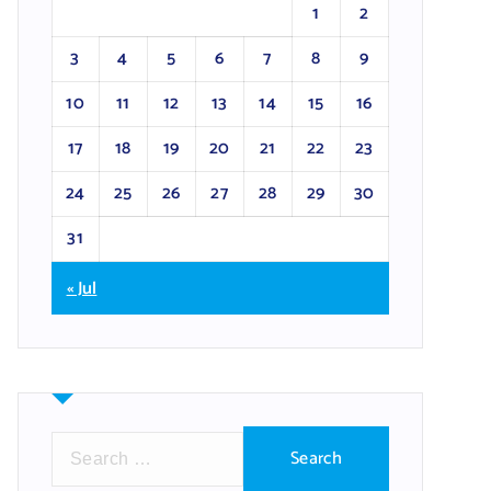
1
2
3
4
5
6
7
8
9
10
11
12
13
14
15
16
17
18
19
20
21
22
23
24
25
26
27
28
29
30
31
« Jul
S
e