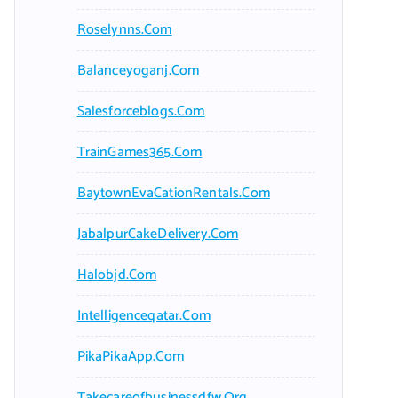
Roselynns.com
Balanceyoganj.com
Salesforceblogs.com
TrainGames365.com
BaytownEvaCationRentals.com
JabalpurCakeDelivery.com
Halobjd.com
Intelligenceqatar.com
PikaPikaApp.com
Takecareofbusinessdfw.org