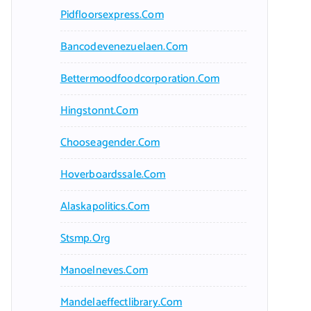
Pidfloorsexpress.com
Bancodevenezuelaen.com
Bettermoodfoodcorporation.com
Hingstonnt.com
Chooseagender.com
Hoverboardssale.com
Alaskapolitics.com
Stsmp.org
Manoelneves.com
Mandelaeffectlibrary.com