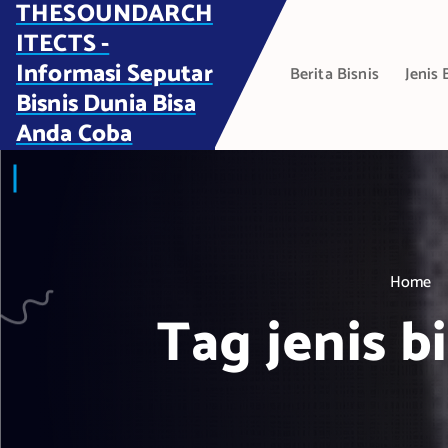
THESOUNDARCH
S
k
ITECTS -
i
Informasi Seputar
Berita Bisnis
Jenis 
p
Bisnis Dunia Bisa
t
Anda Coba
o
c
o
n
t
e
Home
n
t
Tag jenis b