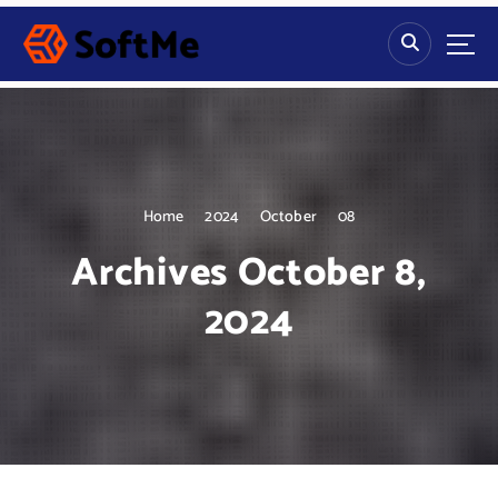
S
k
i
p
t
o
c
o
n
Home
2024
October
08
t
Archives October 8,
e
n
2024
t