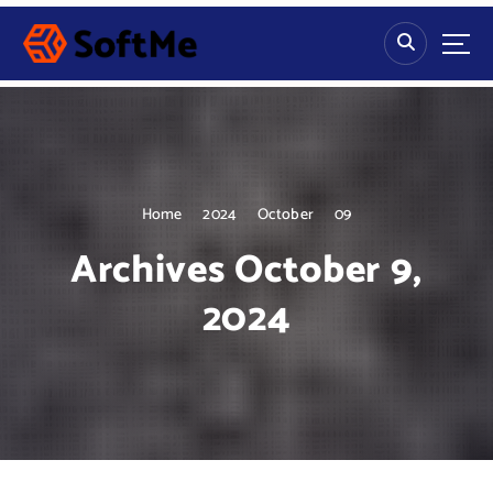
S
k
i
p
t
o
c
o
n
Home
2024
October
09
t
Archives October 9,
e
n
2024
t