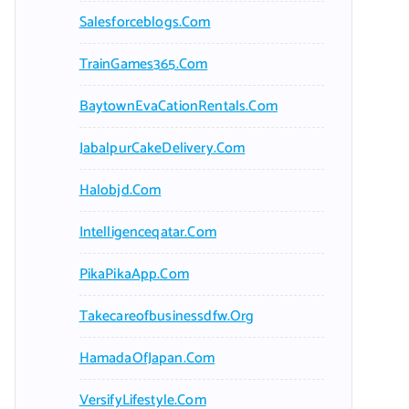
Salesforceblogs.com
TrainGames365.com
BaytownEvaCationRentals.com
JabalpurCakeDelivery.com
Halobjd.com
Intelligenceqatar.com
PikaPikaApp.com
Takecareofbusinessdfw.org
HamadaOfJapan.com
VersifyLifestyle.com