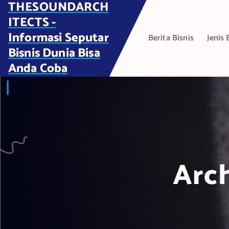
THESOUNDARCH
S
k
ITECTS -
i
Informasi Seputar
Berita Bisnis
Jenis 
p
Bisnis Dunia Bisa
t
Anda Coba
o
c
o
n
t
e
n
t
Arch