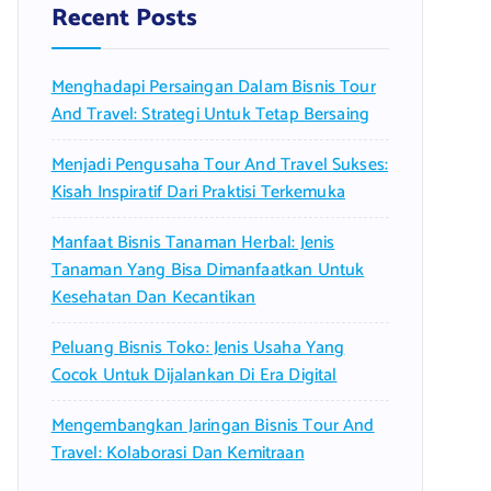
f
Recent Posts
o
r
Menghadapi Persaingan Dalam Bisnis Tour
:
And Travel: Strategi Untuk Tetap Bersaing
Menjadi Pengusaha Tour And Travel Sukses:
Kisah Inspiratif Dari Praktisi Terkemuka
Manfaat Bisnis Tanaman Herbal: Jenis
Tanaman Yang Bisa Dimanfaatkan Untuk
Kesehatan Dan Kecantikan
Peluang Bisnis Toko: Jenis Usaha Yang
Cocok Untuk Dijalankan Di Era Digital
Mengembangkan Jaringan Bisnis Tour And
Travel: Kolaborasi Dan Kemitraan