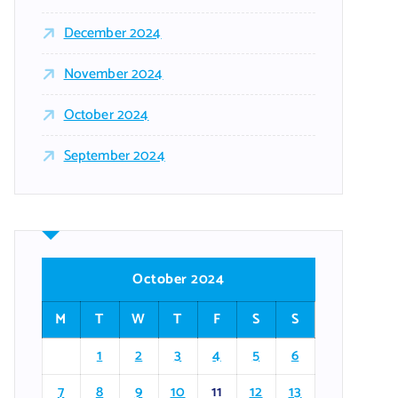
December 2024
November 2024
October 2024
September 2024
October 2024
M
T
W
T
F
S
S
1
2
3
4
5
6
7
8
9
10
11
12
13